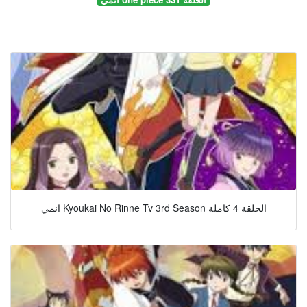
انمي Kyoukai No Rinne Tv 3rd Season الحلقة 4 كاملة