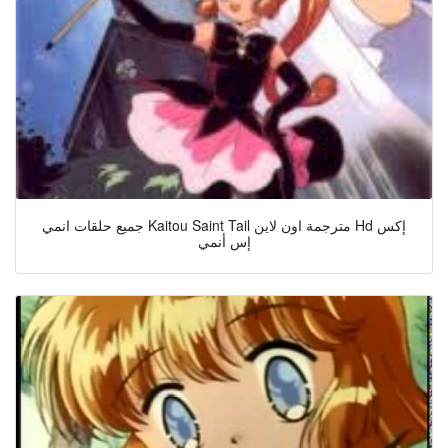
جميع حلقات انمي Kaitou Saint Tail مترجمة اون لاين Hd إكس
إس أنمي