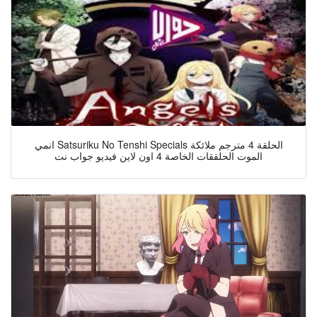
انمي Satsuriku No Tenshi Specials الحلقة 4 مترجم ملائكة
الموت الحلققات الخاصة 4 اون لاين فيديو جواب نت