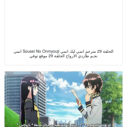
انمي Sousei No Onmyouji الحلقة 29 مترجم انمي ليك انمي
نجـم طاردي الارواح الحلقة 29 موقع توفي