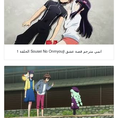
الحلقة 1 Sousei No Onmyouji انمي مترجم قصة عشق