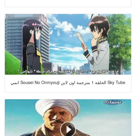
انمي Sousei No Onmyouji الحلقة 1 مترجمة اون لاين Sky Tube