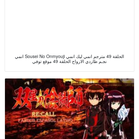
انمي Sousei No Onmyouji الحلقة 49 مترجم انمي ليك انمي
نجـم طاردي الارواح الحلقة 49 موقع توفي