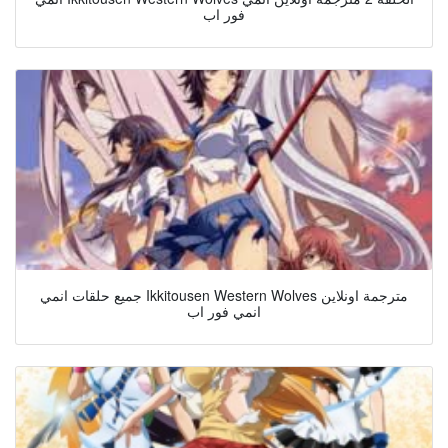
فور اب
جميع حلقات انمي Ikkitousen Western Wolves مترجمة اونلاين
انمي فور اب