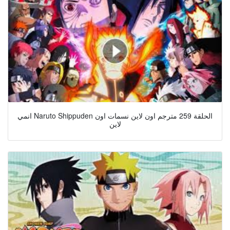
انمي Naruto Shippuden الحلقة 259 مترجم اون لاين نسمات اون
لاين