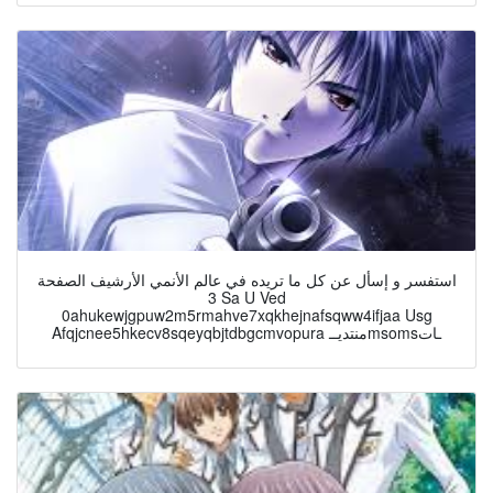
استفسر و إسأل عن كل ما تريده في عالم الأنمي الأرشيف الصفحة
3 Sa U Ved
0ahukewjgpuw2m5rmahve7xqkhejnafsqww4ifjaa Usg
Afqjcnee5hkecv8sqeyqbjtdbgcmvopura منتديــmsomsـات