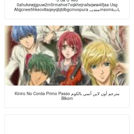
0ahukewjgpuw2m5rmahve7xqkhejnafsqww4ifjaa Usg
Afqjcnee5hkecv8sqeyqbjtdbgcmvopura منتديــmsomsـات
Kiniro No Corda Primo Passo مترجم أون لاين أنمي بالكوم
Blkom