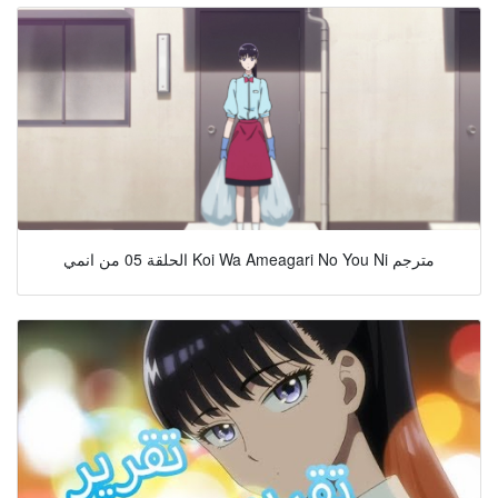
الحلقة 05 من انمي Koi Wa Ameagari No You Ni مترجم